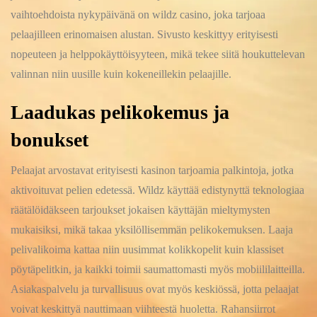
vaihtoehdoista nykypäivänä on
wildz casino
, joka tarjoaa
pelaajilleen erinomaisen alustan. Sivusto keskittyy erityisesti
nopeuteen ja helppokäyttöisyyteen, mikä tekee siitä houkuttelevan
valinnan niin uusille kuin kokeneillekin pelaajille.
Laadukas pelikokemus ja
bonukset
Pelaajat arvostavat erityisesti kasinon tarjoamia palkintoja, jotka
aktivoituvat pelien edetessä. Wildz käyttää edistynyttä teknologiaa
räätälöidäkseen tarjoukset jokaisen käyttäjän mieltymysten
mukaisiksi, mikä takaa yksilöllisemmän pelikokemuksen. Laaja
pelivalikoima kattaa niin uusimmat kolikkopelit kuin klassiset
pöytäpelitkin, ja kaikki toimii saumattomasti myös mobiililaitteilla.
Asiakaspalvelu ja turvallisuus ovat myös keskiössä, jotta pelaajat
voivat keskittyä nauttimaan viihteestä huoletta. Rahansiirrot