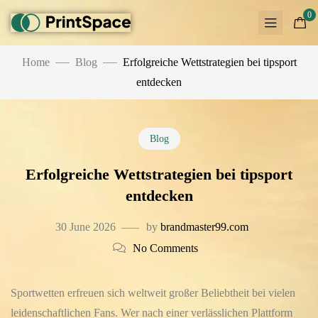
0
Home
Blog
Erfolgreiche Wettstrategien bei tipsport
entdecken
Blog
Erfolgreiche Wettstrategien bei tipsport
entdecken
30 June 2026
by
brandmaster99.com
No Comments
Sportwetten erfreuen sich weltweit großer Beliebtheit bei vielen
leidenschaftlichen Fans. Wer nach einer verlässlichen Plattform