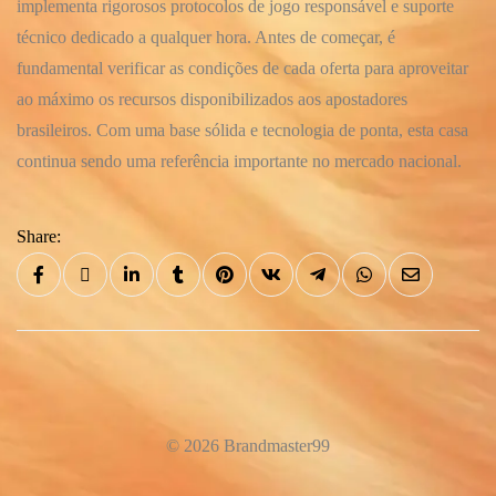
implementa rigorosos protocolos de jogo responsável e suporte
técnico dedicado a qualquer hora. Antes de começar, é
fundamental verificar as condições de cada oferta para aproveitar
ao máximo os recursos disponibilizados aos apostadores
brasileiros. Com uma base sólida e tecnologia de ponta, esta casa
continua sendo uma referência importante no mercado nacional.
Share:
© 2026 Brandmaster99