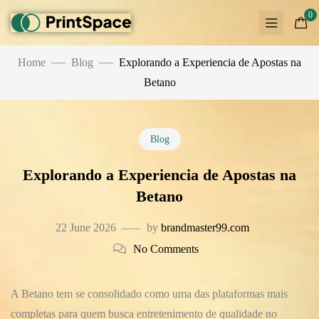
0
Home
Blog
Explorando a Experiencia de Apostas na
Betano
Blog
Explorando a Experiencia de Apostas na
Betano
22 June 2026
by
brandmaster99.com
No Comments
A Betano tem se consolidado como uma das plataformas mais
completas para quem busca entretenimento de qualidade no